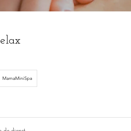
elax
MamaMiniSpa
n de dienst