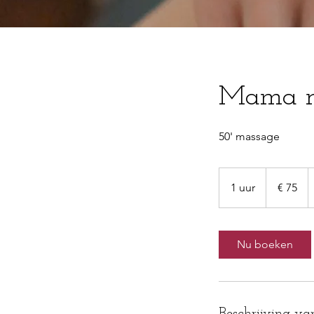
Mama r
50' massage
75
euro
1 uur
1
€ 75
u
u
Nu boeken
Beschrijving va